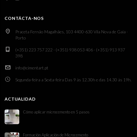
CONTÁCTA-NOS
Praceta Fernão Magalhães, 103 4400-630 Vila Nova de Gaia ·
Porto
(+351) 223 757 222 · (+351) 938 053 406 · (+351) 913 937
398
info@cimentart.pt
Segunda-feira a Sexta-feira Das 9 às 12.30h e das 14.30 às 19h.
ACTUALIDAD
Cómo aplicar microcemento en 5 pasos
Formación Aplicación de Microcemento