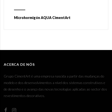
Microhormigón AQUA CimentArt
ACERCA DE NÓS
Grupo CimentArt é uma empresa nascida a partir das mudanças do
modelo e dos desenvolvimentos a nível dos sistemas construtivos e
de desenho e o avanço das novas tecnologias aplicadas ao sector dos
revestimentos decorativos.