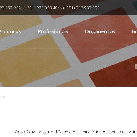
23 757 222 · (+351) 938 053 406 · (+351) 913 937 398
Produtos
Profissionais
Orçamentos
I
RTZ
Aqua Quartz CimentArt é o Primeiro Microcimento ultrafi