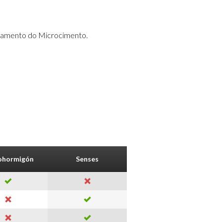
abamento do Microcimento.
ohormigón
Senses
Nature