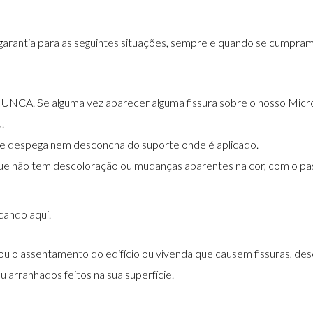
rantia para as seguintes situações, sempre e quando se cumpram 
UNCA. Se alguma vez aparecer alguma fissura sobre o nosso Micr
.
se despega nem desconcha do suporte onde é aplicado.
e não tem descoloração ou mudanças aparentes na cor, com o pass
licando
aqui.
 ou o assentamento do edifício ou vivenda que causem fissuras, 
 arranhados feitos na sua superfície.