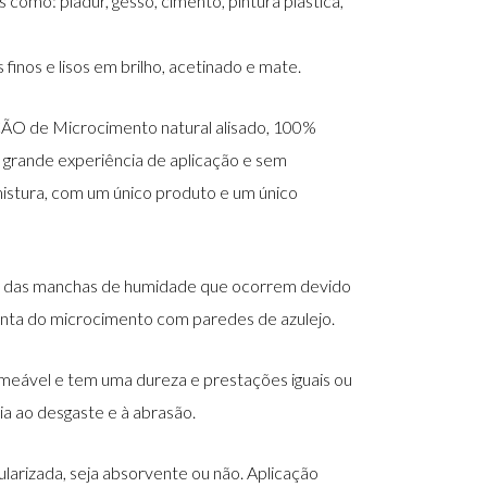
s como: pladur, gesso, cimento, pintura plástica,
nos e lisos em brilho, acetinado e mate.
 de Microcimento natural alisado, 100%
 grande experiência de aplicação e sem
istura, com um único produto e um único
 das manchas de humidade que ocorrem devido
 junta do microcimento com paredes de azulejo.
rmeável e tem uma dureza e prestações iguais ou
a ao desgaste e à abrasão.
ularizada, seja absorvente ou não. Aplicação