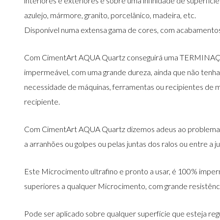
interiores e exteriores e sobre uma infinidade de superfície
azulejo, mármore, granito, porcelânico, madeira, etc.
Disponível numa extensa gama de cores, com acabamentos fi
Com CimentArt AQUA Quartz conseguirá uma TERMINAÇÃO
impermeável, com uma grande dureza, ainda que não tenha
necessidade de máquinas, ferramentas ou recipientes de m
recipiente.
Com CimentArt AQUA Quartz dizemos adeus ao problema
a arranhões ou golpes ou pelas juntas dos ralos ou entre a
Este Microcimento ultrafino e pronto a usar, é 100% impe
superiores a qualquer Microcimento, com grande resistênci
Pode ser aplicado sobre qualquer superfície que esteja reg