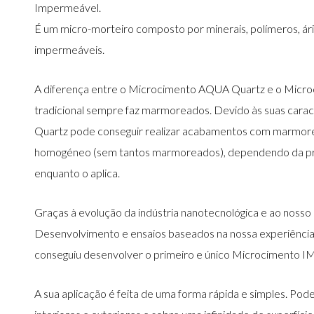
Impermeável.
z
É um micro-morteiro composto por minerais, polímeros, árid
impermeáveis.
A diferença entre o Microcimento AQUA Quartz e o Microc
tradicional sempre faz marmoreados. Devido às suas caract
Quartz pode conseguir realizar acabamentos com marmor
homogéneo (sem tantos marmoreados), dependendo da pre
enquanto o aplica.
Graças à evolução da indústria nanotecnológica e ao noss
Desenvolvimento e ensaios baseados na nossa experiência
conseguiu desenvolver o primeiro e único Microciment
A sua aplicação é feita de uma forma rápida e simples. Po