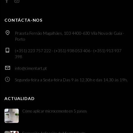
CONTÁCTA-NOS
Praceta Fernão Magalhães, 103 4400-630 Vila Nova de Gaia ·
Porto
(+351) 223 757 222 · (+351) 938 053 406 · (+351) 913 937
398
info@cimentart.pt
Segunda-feira a Sexta-feira Das 9 às 12.30h e das 14.30 às 19h.
ACTUALIDAD
Cómo aplicar microcemento en 5 pasos