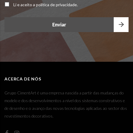
Li e aceito a política de privacidade.
Enviar
This
field
should
be
left
blank
ACERCA DE NÓS
Grupo CimentArt é uma empresa nascida a partir das mudanças do
modelo e dos desenvolvimentos a nível dos sistemas construtivos e
de desenho e o avanço das novas tecnologias aplicadas ao sector dos
revestimentos decorativos.