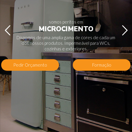
somos peritos em
MICROCIMENTO
Dispomos de uma amplia gama de cores de cada um
dos nossos produtos. Impermeável para WCs,
cozinhas e exteriores.
Pedir Orçamento
Formação