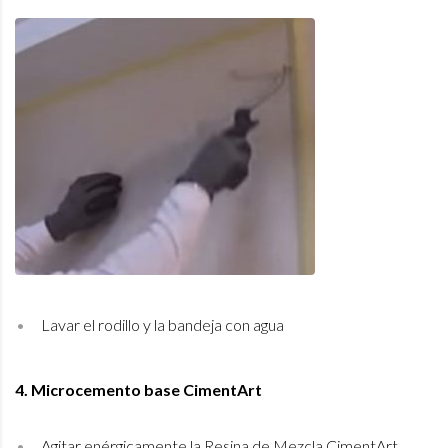
Lavar el rodillo y la bandeja con agua
4. Microcemento base CimentArt
Agitar enérgicamente la Resina de Mezcla CimentArt