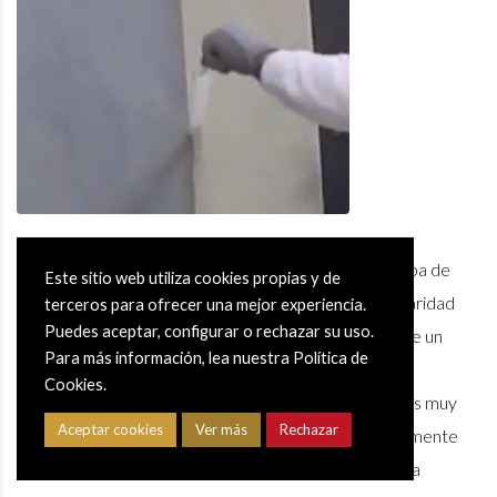
Lijar con hoja de lija fina (grano 150) la primera capa de
Este sitio web utiliza cookies propias y de
Microcemento Fino corrigiendo cualquier irregularidad
terceros para ofrecer una mejor experiencia.
Puedes aceptar, configurar o rechazar su uso.
Quitar el polvo creado por el lijado con la ayuda de un
Para más información, lea nuestra Política de
aspirador
Cookies.
Tip: antes de aplicar la segunda capa en ambientes muy
Aceptar cookies
Ver más
Rechazar
calurosos, se puede pulverizar la superficie ligeramente
con un pulverizador con agua. esto le ayudará en la