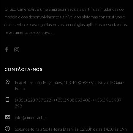
Grupo CimentArt é uma empresa nascida a partir das mudanças do
modelo e dos desenvolvimentos a nível dos sistemas construtivos e
de desenho e o avanço das novas tecnologias aplicadas ao sector dos
revestimentos decorativos.
CONTÁCTA-NOS
Praceta Fernão Magalhães, 103 4400-630 Vila Nova de Gaia ·
Porto
(+351) 223 757 222 · (+351) 938 053 406 · (+351) 913 937
398
info@cimentart.pt
Segunda-feira a Sexta-feira Das 9 às 12.30h e das 14.30 às 19h.