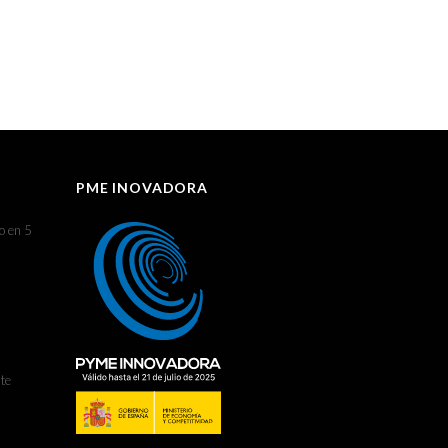
PME INOVADORA
o en 5
te