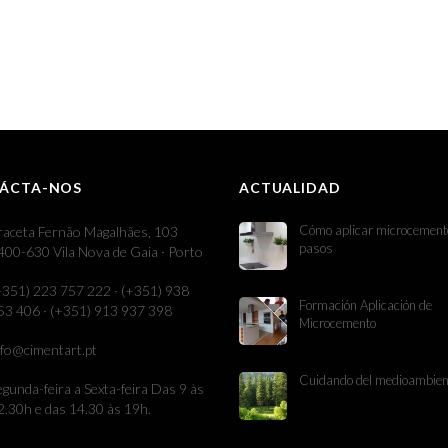
ÁCTA-NOS
ACTUALIDAD
Cómo aplicar microcement
raceta Fernão Magalhães, 103
pasos
400-630 Vila Nova de Gaia · Porto
+351) 223 757 222 · (+351) 938
Formación Aplicación de
53 406 · (+351) 913 937 398
Microcemento
nfo@cimentart.pt
Cuidando del medioambien
egunda-feira a Sexta-feira Das 9 às
2.30h e das 14.30 às 19h.