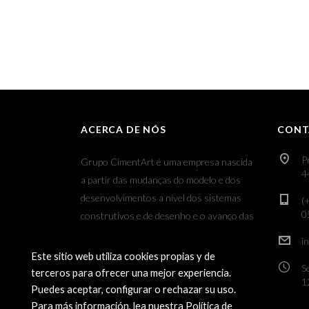
ACERCA DE NÓS
CONT
P
Grupo CimentArt é uma empresa nascida
4
a partir das mudanças do modelo e dos
desenvolvimentos a nível dos sistemas
(
0
construtivos e de desenho e o avanço das
novas tecnologias aplicadas ao sector dos
i
revestimentos decorativos.
Este sitio web utiliza cookies propias y de
S
terceros para ofrecer una mejor experiencia.
1
Puedes aceptar, configurar o rechazar su uso.
Para más información, lea nuestra Política de