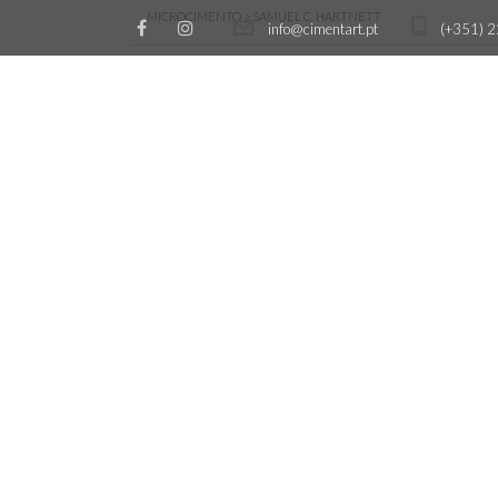
MICROCIMENTO
>
SAMUEL C. HARTNETT
info@cimentart.pt
(+351) 2