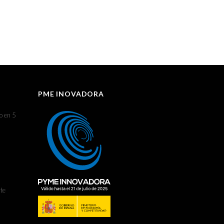
PME INOVADORA
o en 5
te