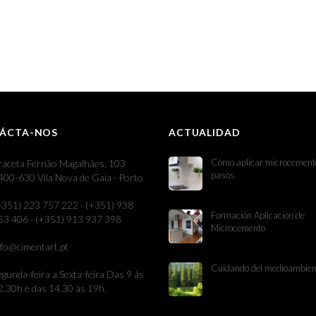
ÁCTA-NOS
ACTUALIDAD
Cómo aplicar microcement
raceta Fernão Magalhães, 103
pasos
400-630 Vila Nova de Gaia · Porto
+351) 223 757 222 · (+351) 938
Formación Aplicación de
53 406 · (+351) 913 937 398
Microcemento
nfo@cimentart.pt
Cuidando del medioambien
egunda-feira a Sexta-feira Das 9 às
2.30h e das 14.30 às 19h.