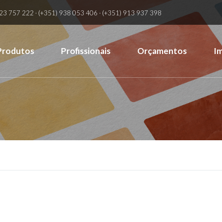
23 757 222 · (+351) 938 053 406 · (+351) 913 937 398
Produtos
Profissionais
Orçamentos
I