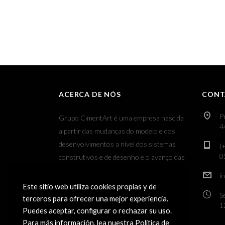
ACERCA DE NÓS
CONT
P
Grupo CimentArt é uma empresa nascida
4
a partir das mudanças do modelo e dos
desenvolvimentos a nível dos sistemas
(
0
construtivos e de desenho e o avanço das
novas tecnologias aplicadas ao sector dos
i
revestimentos decorativos.
Este sitio web utiliza cookies propias y de
S
terceros para ofrecer una mejor experiencia.
1
Puedes aceptar, configurar o rechazar su uso.
Para más información, lea nuestra Política de