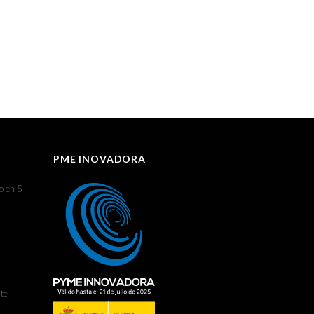
PME INOVADORA
o en 5
te