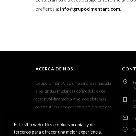
prefieres a:
info@grupocimentart.com.
ACERCA DE NÓS
CONT
P
Grupo CimentArt é uma empresa nascida
4
a partir das mudanças do modelo e dos
desenvolvimentos a nível dos sistemas
(
0
construtivos e de desenho e o avanço das
novas tecnologias aplicadas ao sector dos
i
revestimentos decorativos.
Este sitio web utiliza cookies propias y de
S
terceros para ofrecer una mejor experiencia.
1