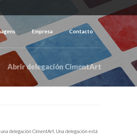
magens
Empresa
Contacto
Abrir delegación CimentArt
 una delegación CimentArt. Una delegación está