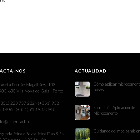
ÁCTA-NOS
ACTUALIDAD
Cómo aplicar microcement
raceta Fernão Magalhães, 103
pasos
400-630 Vila Nova de Gaia · Porto
+351) 223 757 222 · (+351) 938
Formación Aplicación de
53 406 · (+351) 913 937 398
Microcemento
nfo@cimentart.pt
Cuidando del medioambien
egunda-feira a Sexta-feira Das 9 às
2.30h e das 14.30 às 19h.