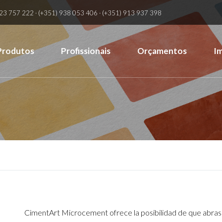
23 757 222 · (+351) 938 053 406 · (+351) 913 937 398
Produtos
Profissionais
Orçamentos
I
CimentArt Microcement ofrece la posibilidad de que abras